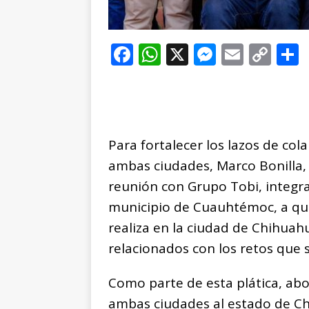
F
W
X
M
E
C
a
h
e
m
o
c
at
ss
ai
p
e
s
e
l
y
b
A
n
Li
Para fortalecer los lazos de col
o
p
g
n
t
ambas ciudades, Marco Bonilla,
o
p
e
k
r
reunión con Grupo Tobi, integra
k
r
municipio de Cuauhtémoc, a qui
realiza en la ciudad de Chihua
relacionados con los retos que 
Como parte de esta plática, ab
ambas ciudades al estado de Ch