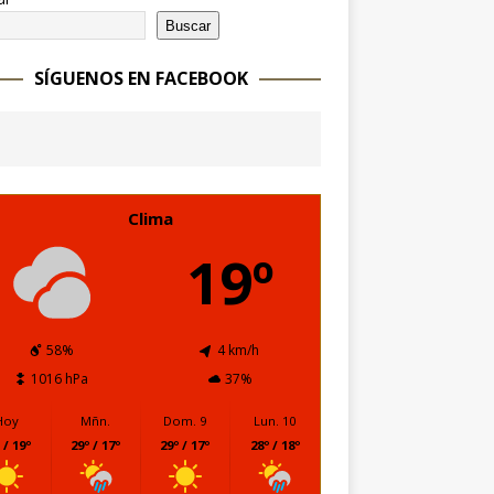
Buscar
SÍGUENOS EN FACEBOOK
Clima
19º
58%
4 km/h
1016 hPa
37%
Hoy
Mñn.
Dom. 9
Lun. 10
 / 19º
29º / 17º
29º / 17º
28º / 18º