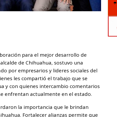
C
o
m
p
ar
aboración para el mejor desarrollo de
i
 alcalde de Chihuahua, sostuvo una
do por empresarios y lideres sociales del
enes les compartió el trabajo que se
hua y con quienes intercambio comentarios
se enfrentan actualmente en el estado.
ordaron la importancia que le brindan
ihuahua. Fortalecer alianzas permite que