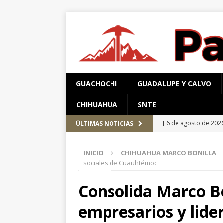
GUACHOCHI
GUADALUPE Y CALVO
CHIHUAHUA
SNTE
[ 6 de agosto de 202
ÚLTIMAS NOTICIAS
Aérea y carretera A
INICIO
CHIHUAHUA MARCO BONILLA
[ 5 de agosto de 202
sociales de Cuauhtémoc
Aldama y Fuerza Aé
Consolida Marco Bo
[ 5 de agosto de 202
empresarios y lider
PARRAL