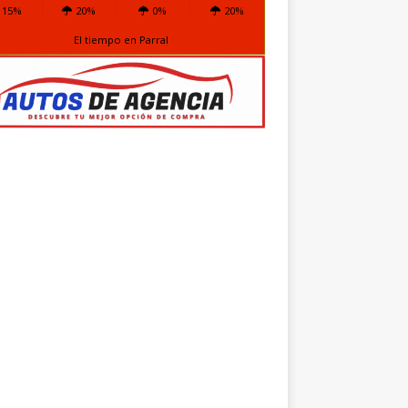
15%
20%
0%
20%
El tiempo en Parral