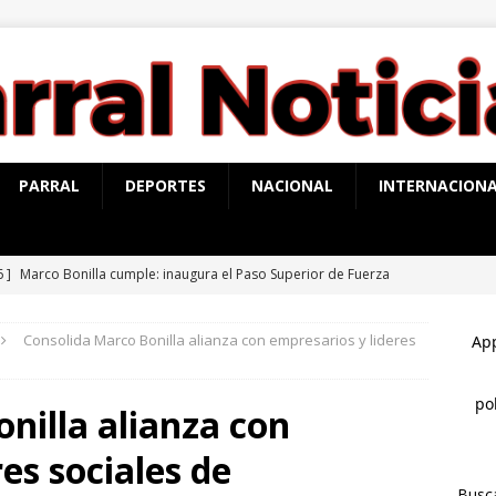
PARRAL
DEPORTES
NACIONAL
INTERNACION
6 ]
Marco Bonilla cumple: inaugura el Paso Superior de Fuerza
ldama
CHIHUAHUA MARCO BONILLA
Consolida Marco Bonilla alianza con empresarios y lideres
6 ]
Todo listo: hoy inaugura Marco Bonilla el paso superior de
rea
CHIHUAHUA MARCO BONILLA
nilla alianza con
6 ]
Presentan la Ruta Mágica de las Barrancas del Cobre
es sociales de
Busc