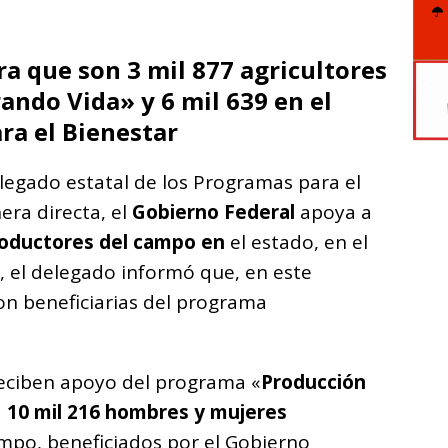
C
o
a que son 3 mil 877 agricultores
m
ndo Vida» y 6 mil 639 en el
p
ra el Bienestar
ar
i
elegado estatal de los Programas para el
era directa, el
Gobierno Federal
apoya a
roductores del campo en
el estado, en el
, el delegado informó que, en este
on beneficiarias del programa
reciben apoyo del programa «
Producción
a
10 mil 216 hombres y mujeres
mpo, beneficiados por el Gobierno