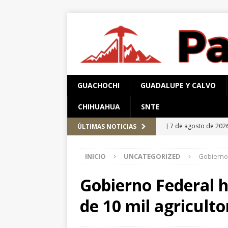
GUACHOCHI
GUADALUPE Y CALVO
CHIHUAHUA
SNTE
[ 7 de agosto de 202
ÚLTIMAS NOTICIAS
el Parque Colibrí
C
INICIO
UNCATEGORIZED
Gobierno 
[ 7 de agosto de 202
[ 7 de agosto de 202
Gobierno Federal 
encuestas
CHIHUA
de 10 mil agriculto
[ 6 de agosto de 202