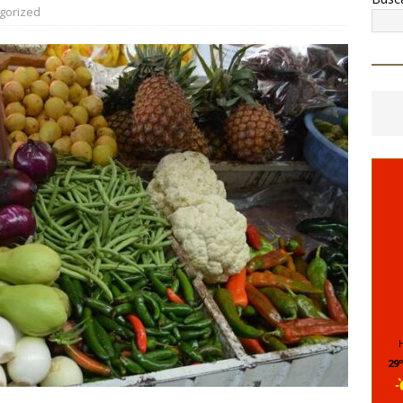
jueves y viernes
PARRAL
gorized
6 ]
*Pasaje al pasado *Se acabó la brigada *Del sueño al
HUA MARCO BONILLA
29º