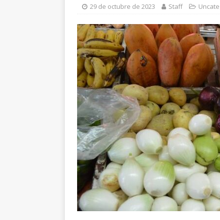
región serrana para 
29 de octubre de 2023
Staff
Uncate
[ 8 de agosto de 202
respaldo
CHIHUA