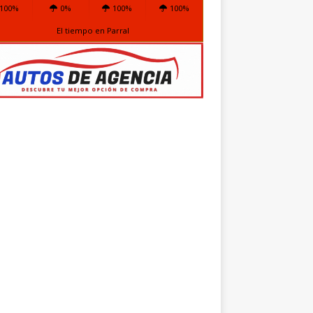
100%
0%
100%
100%
El tiempo en Parral