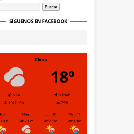
Buscar
SÍGUENOS EN FACEBOOK
Clima
18º
63%
5 km/h
1017 hPa
79%
Hoy
Mñn.
Lun. 10
Mar. 11
 / 17º
28º / 17º
28º / 18º
29º / 16º