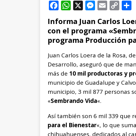
F
W
X
M
E
C
a
h
e
m
o
Informa Juan Carlos Loer
c
at
ss
ai
p
con el programa «Sembra
e
s
e
l
y
programa Producción pa
b
A
n
Li
o
p
g
n
t
Juan Carlos Loera de la Rosa, d
o
p
e
k
r
Desarrollo, aseguró que de man
k
r
más de
10 mil productoras y p
municipio de Guadalupe y Calvo
municipio, 3 mil 877 personas s
«
Sembrando Vida
«.
Así también son 6 mil 339 que 
para el Bienestar
«, lo que sum
chihuahuenses, dedicados al ca