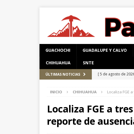
GUACHOCHI
GUADALUPE Y CALVO
CHIHUAHUA
SNTE
[ 5 de agosto de 202
ÚLTIMAS NOTICIAS
Bolsa Escolar
CHI
INICIO
CHIHUAHUA
Localiza FGE a
[ 5 de agosto de 202
aplaudidores *Filtra
Localiza FGE a tre
[ 5 de agosto de 202
reporte de ausenci
Aldama y Fuerza Aé