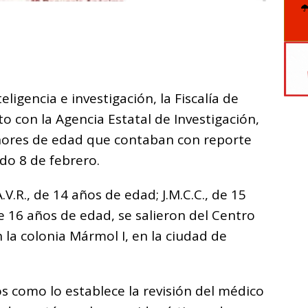
C
o
m
p
ligencia e investigación, la Fiscalía de
ar
o con la Agencia Estatal de Investigación,
i
nores de edad que contaban con reporte
do 8 de febrero.
.V.R., de 14 años de edad; J.M.C.C., de 15
e 16 años de edad, se salieron del Centro
la colonia Mármol I, en la ciudad de
os como lo establece la revisión del médico