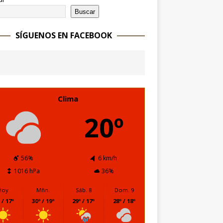
Buscar
SÍGUENOS EN FACEBOOK
Clima
20º
56%
6 km/h
1016 hPa
36%
Hoy
Mñn.
Sáb. 8
Dom. 9
 / 17º
30º / 19º
29º / 17º
28º / 18º