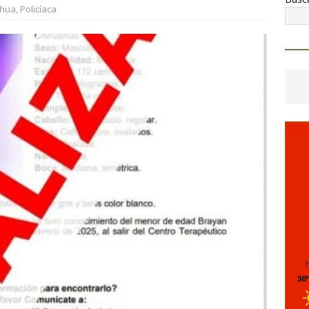
6 ]
Presentan la Ruta Mágica de las Barrancas del Cobre
ahua
,
Policíaca
6 ]
Entrega Marco Bonilla rehabilitación del parque Mármol III en
mil 500 vecinos
CHIHUAHUA MARCO BONILLA
30º