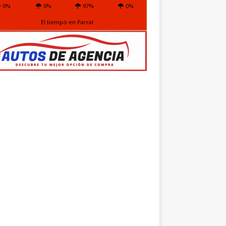
0%
0%
97%
0%
El tiempo en Parral