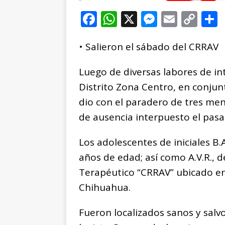
F
W
X
M
E
C
a
h
e
m
o
• Salieron el sábado del CRRAV
c
at
ss
ai
p
e
s
e
l
y
Luego de diversas labores de inte
b
A
n
Li
Distrito Zona Centro, en conjunt
o
p
g
n
t
dio con el paradero de tres me
o
p
e
k
r
de ausencia interpuesto el pasa
k
r
Los adolescentes de iniciales B.A
años de edad; así como A.V.R., d
Terapéutico “CRRAV” ubicado en 
Chihuahua.
Fueron localizados sanos y salv