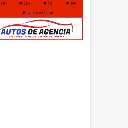
15%
20%
0%
20%
El tiempo en Parral