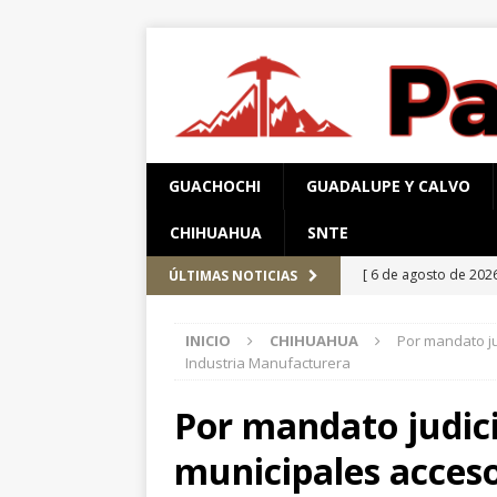
GUACHOCHI
GUADALUPE Y CALVO
CHIHUAHUA
SNTE
[ 6 de agosto de 202
ÚLTIMAS NOTICIAS
Aérea y carretera A
INICIO
CHIHUAHUA
Por mandato ju
[ 5 de agosto de 202
Industria Manufacturera
Aldama y Fuerza Aé
Por mandato judicia
[ 5 de agosto de 202
municipales acceso
PARRAL