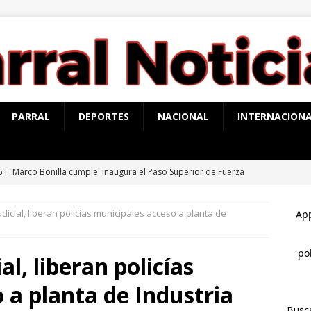
PARRAL
DEPORTES
NACIONAL
INTERNACION
6 ]
Marco Bonilla cumple: inaugura el Paso Superior de Fuerza
ldama
CHIHUAHUA MARCO BONILLA
dicial, liberan policías municipales acceso a planta de
6 ]
Todo listo: hoy inaugura Marco Bonilla el paso superior de
rea
CHIHUAHUA MARCO BONILLA
l, liberan policías
6 ]
Presentan la Ruta Mágica de las Barrancas del Cobre
 a planta de Industria
Busc