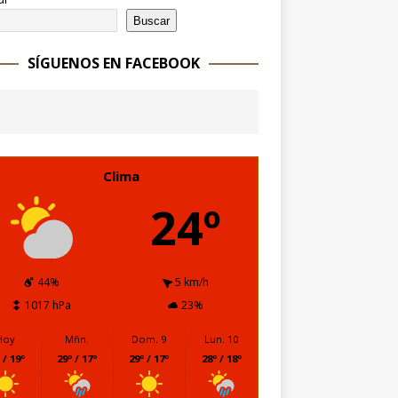
Buscar
SÍGUENOS EN FACEBOOK
Clima
24º
44%
5 km/h
1017 hPa
23%
Hoy
Mñn.
Dom. 9
Lun. 10
 / 19º
29º / 17º
29º / 17º
28º / 18º