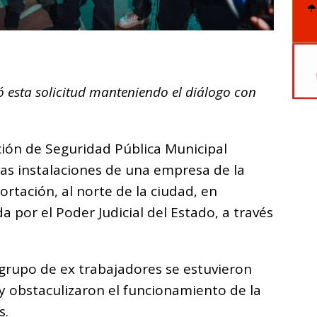
C
o
 esta solicitud manteniendo el diálogo con
m
p
ar
cción de Seguridad Pública Municipal
i
 las instalaciones de una empresa de la
rtación, al norte de la ciudad, en
 por el Poder Judicial del Estado, a través
grupo de ex trabajadores se estuvieron
y obstaculizaron el funcionamiento de la
s.