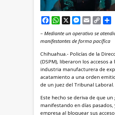
F
W
X
M
E
C
a
h
e
m
o
–
Mediante un operativo se atendió
c
at
ss
ai
p
manifestantes de forma pacífica
e
s
e
l
y
b
A
n
Li
Chihuahua.- Policías de la Dire
o
p
g
n
t
(DSPM), liberaron los accesos a
o
p
e
k
r
industria manufacturera de expo
k
r
acatamiento a una orden emitida
de un juez del Tribunal Laboral.
Este hecho se deriva de que un 
manifestando en días pasados, 
empresa al bloquear sus acceso