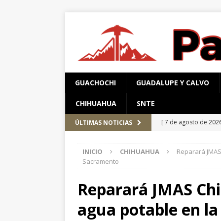
GUACHOCHI
GUADALUPE Y CALVO
CHIHUAHUA
SNTE
[ 7 de agosto de 202
ÚLTIMAS NOTICIAS
el Parque Colibrí
C
INICIO
CHIHUAHUA
Reparará JMAS
[ 7 de agosto de 202
Sacramento
[ 7 de agosto de 202
Reparará JMAS Ch
encuestas
CHIHUA
agua potable en la
[ 6 de agosto de 202