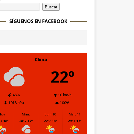
Buscar
SÍGUENOS EN FACEBOOK
Clima
22º
48%
10 km/h
1018 hPa
100%
Hoy
Mñn.
Lun. 10
Mar. 11
 / 18º
28º / 17º
29º / 18º
29º / 17º