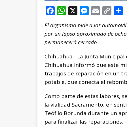
F
W
X
M
E
C
a
h
e
m
o
El organismo pide a los automovil
c
at
ss
ai
p
por un lapso aproximado de ocho ho
e
s
e
l
y
permanecerá cerrado
b
A
n
Li
o
p
g
n
t
Chihuahua.- La Junta Municipal
o
p
e
k
r
Chihuahua informó que este miér
k
r
trabajos de reparación en un t
potable, que conecta el rebom
Como parte de estas labores, se
la vialidad Sacramento, en senti
Teófilo Borunda durante un ap
para finalizar las reparaciones.