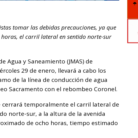
C
o
istas tomar las debidas precauciones, ya que
m
ras, el carril lateral en sentido norte-sur
p
ar
i
 de Agua y Saneamiento (JMAS) de
coles 29 de enero, llevará a cabo los
ramo de la línea de conducción de agua
beo Sacramento con el rebombeo Coronel.
 cerrará temporalmente el carril lateral de
do norte-sur, a la altura de la avenida
roximado de ocho horas, tiempo estimado