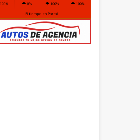
100%
0%
100%
100%
El tiempo en Parral