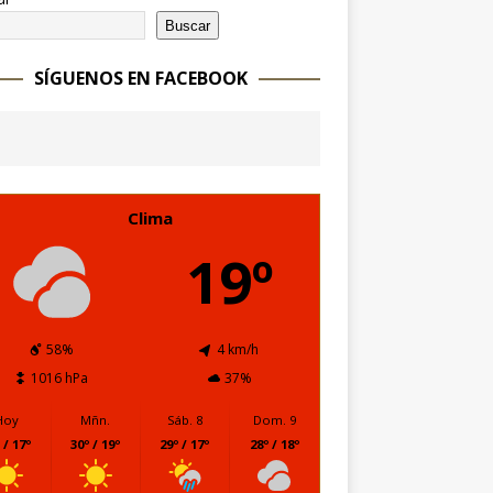
Buscar
SÍGUENOS EN FACEBOOK
Clima
19º
58%
4 km/h
1016 hPa
37%
Hoy
Mñn.
Sáb. 8
Dom. 9
 / 17º
30º / 19º
29º / 17º
28º / 18º