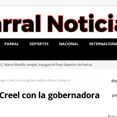
PARRAL
DEPORTES
NACIONAL
INTERNACION
6 ]
Marco Bonilla cumple: inaugura el Paso Superior de Fuerza
ldama
CHIHUAHUA MARCO BONILLA
iago Creel con la gobernadora Maru Campos
6 ]
Todo listo: hoy inaugura Marco Bonilla el paso superior de
rea
CHIHUAHUA MARCO BONILLA
Creel con la gobernadora
6 ]
Presentan la Ruta Mágica de las Barrancas del Cobre
Busc