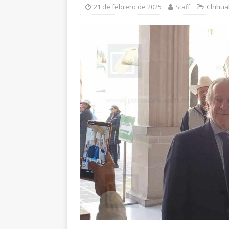
[ 5 de agosto de 202
21 de febrero de 2025
Staff
Chihu
beneficio de más de 
[ 6 de agosto de 202
y pretextos
CHIHU