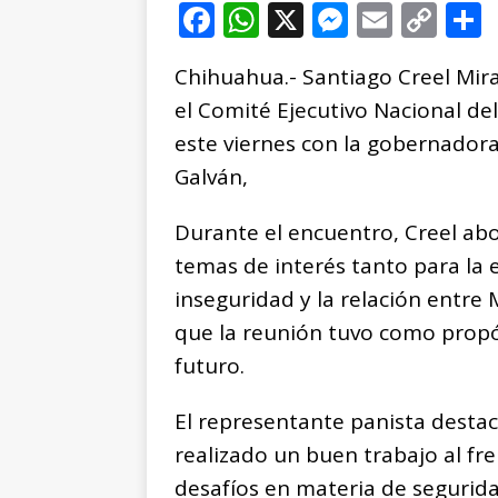
F
W
X
M
E
C
a
h
e
m
o
Chihuahua.- Santiago Creel Mira
c
at
ss
ai
p
el Comité Ejecutivo Nacional del
e
s
e
l
y
este viernes con la gobernado
b
A
n
Li
Galván,
o
p
g
n
t
o
p
e
k
r
Durante el encuentro, Creel abo
k
r
temas de interés tanto para la e
inseguridad y la relación entre
que la reunión tuvo como propó
futuro.
El representante panista desta
realizado un buen trabajo al fre
desafíos en materia de segurida