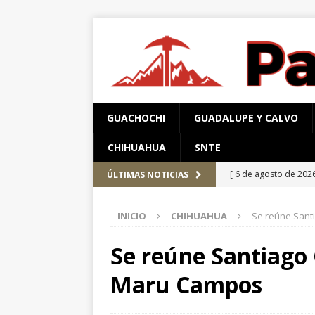
GUACHOCHI
GUADALUPE Y CALVO
CHIHUAHUA
SNTE
[ 6 de agosto de 202
ÚLTIMAS NOTICIAS
Aérea y carretera A
INICIO
CHIHUAHUA
Se reúne Sant
[ 5 de agosto de 202
Aldama y Fuerza Aé
Se reúne Santiago 
[ 5 de agosto de 202
Maru Campos
PARRAL