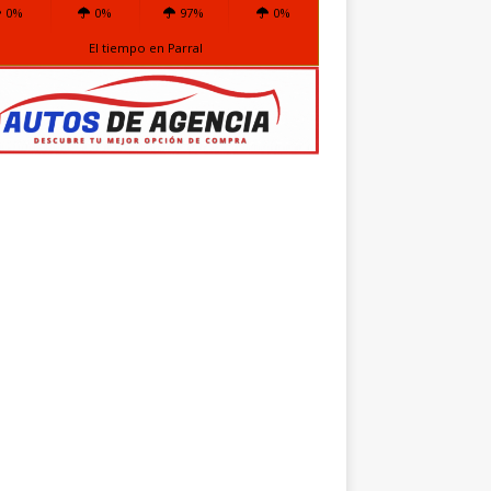
0%
0%
97%
0%
El tiempo en Parral