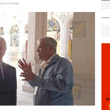
6 ]
Entrega Marco Bonilla rehabilitación del parque Mármol III en
ahua
,
Portada
mil 500 vecinos
CHIHUAHUA MARCO BONILLA
6 ]
*La advertencia de Maru *Más poder al poder *Barredoras…
AHUA MARCO BONILLA
30º