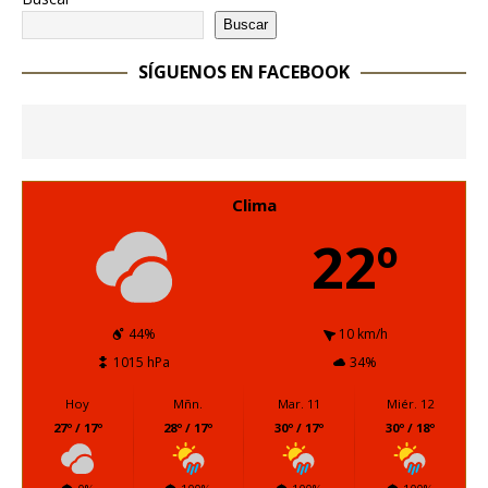
Buscar
SÍGUENOS EN FACEBOOK
Clima
22º
44%
10 km/h
1015 hPa
34%
Hoy
Mñn.
Mar. 11
Miér. 12
27º / 17º
28º / 17º
30º / 17º
30º / 18º