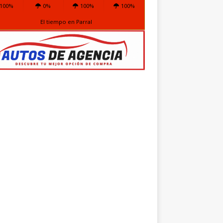
100%
0%
100%
100%
El tiempo en Parral