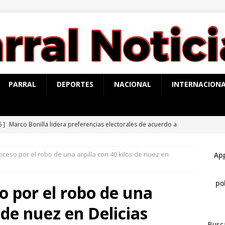
PARRAL
DEPORTES
NACIONAL
INTERNACION
6 ]
Marco Bonilla lidera preferencias electorales de acuerdo a
HUA MARCO BONILLA
oceso por el robo de una arpilla con 40 kilos de nuez en
6 ]
Pronostican lluvias muy fuertes y tormentas eléctricas en la
jueves y viernes
PARRAL
o por el robo de una
6 ]
*Pasaje al pasado *Se acabó la brigada *Del sueño al
s de nuez en Delicias
HUA MARCO BONILLA
Busc