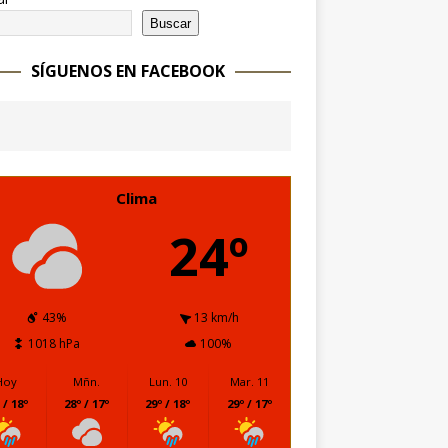
Buscar
SÍGUENOS EN FACEBOOK
Clima
24º
43%
13 km/h
1018 hPa
100%
Hoy
Mñn.
Lun. 10
Mar. 11
 / 18º
28º / 17º
29º / 18º
29º / 17º