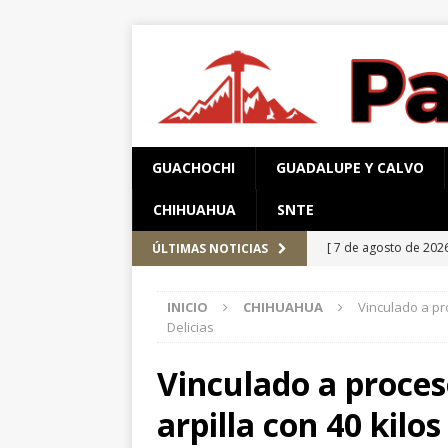
GUACHOCHI
GUADALUPE Y CALVO
CHIHUAHUA
SNTE
[ 7 de agosto de 202
ÚLTIMAS NOTICIAS
encuestas
CHIHUA
INICIO
CHIHUAHUA
Vinculado a pr
[ 6 de agosto de 202
Delicias
región serrana para 
Vinculado a proces
[ 8 de agosto de 202
arpilla con 40 kilo
respaldo
CHIHUA