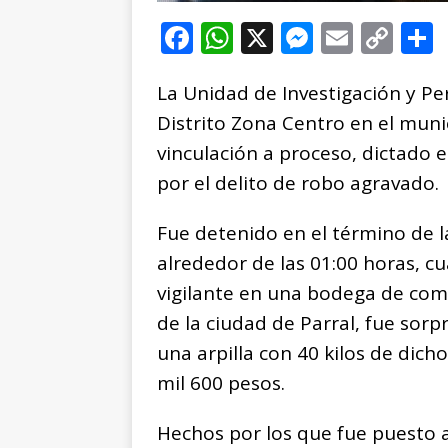
F
W
X
M
E
C
a
h
e
m
o
La Unidad de Investigación y Per
c
at
ss
ai
p
Distrito Zona Centro en el muni
e
s
e
l
y
vinculación a proceso, dictado 
b
A
n
Li
por el delito de robo agravado.
o
p
g
n
t
o
p
e
k
r
Fue detenido en el término de la
k
r
alrededor de las 01:00 horas, 
vigilante en una bodega de comp
de la ciudad de Parral, fue sor
una arpilla con 40 kilos de dich
mil 600 pesos.
Hechos por los que fue puesto a