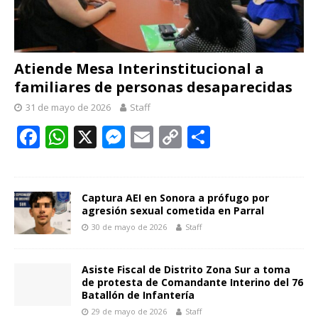
Atiende Mesa Interinstitucional a
familiares de personas desaparecidas
31 de mayo de 2026
Staff
F
W
X
M
E
C
C
ac
h
e
m
o
o
e
at
ss
ai
p
m
b
s
e
l
y
p
Captura AEI en Sonora a prófugo por
agresión sexual cometida en Parral
o
A
n
Li
ar
30 de mayo de 2026
Staff
o
p
g
n
ti
k
p
er
k
r
Asiste Fiscal de Distrito Zona Sur a toma
de protesta de Comandante Interino del 76
Batallón de Infantería
29 de mayo de 2026
Staff