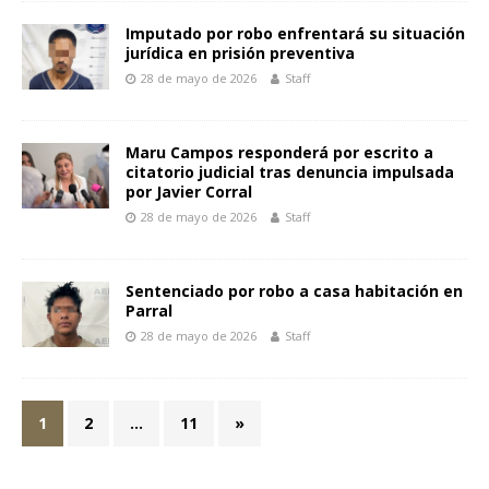
Imputado por robo enfrentará su situación
jurídica en prisión preventiva
28 de mayo de 2026
Staff
Maru Campos responderá por escrito a
citatorio judicial tras denuncia impulsada
por Javier Corral
28 de mayo de 2026
Staff
Sentenciado por robo a casa habitación en
Parral
28 de mayo de 2026
Staff
1
2
…
11
»